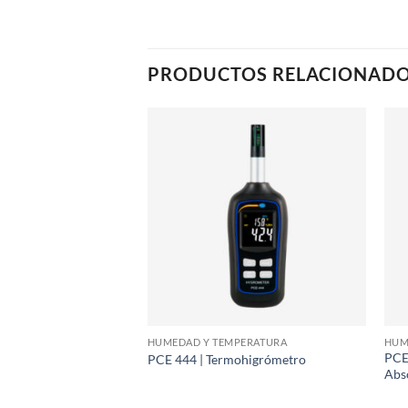
PRODUCTOS RELACIONAD
PERATURA
HUMEDAD Y TEMPERATURA
HUM
PCE
mómetro de 4 Canales
PCE 444 | Termohigrómetro
Abs