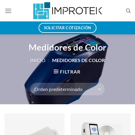
Saltar
al
contenido
SOLICITAR COTIZACIÓN
Medidores de Color
INICIO
/
MEDIDORES DE COLOR
FILTRAR