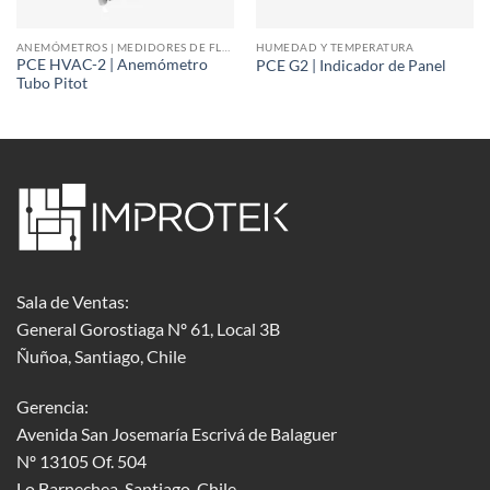
ANEMÓMETROS | MEDIDORES DE FLUJO DE AIRE
HUMEDAD Y TEMPERATURA
PCE HVAC-2 | Anemómetro
PCE G2 | Indicador de Panel
Tubo Pitot
Sala de Ventas:
General Gorostiaga Nº 61, Local 3B
Ñuñoa, Santiago, Chile
Gerencia:
Avenida San Josemaría Escrivá de Balaguer
Nº 13105 Of. 504
Lo Barnechea
, Santiago, Chile