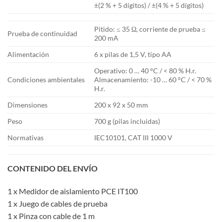
±(2 % + 5 dígitos) / ±(4 % + 5 dígitos)
Pitido: ≤ 35 Ω, corriente de prueba ≤
Prueba de continuidad
200 mA
Alimentación
6 x pilas de 1,5 V, tipo AA
Operativo: 0 … 40 °C / < 80 % H.r.
Condiciones ambientales
Almacenamiento: -10 … 60 °C / < 70 %
H.r.
Dimensiones
200 x 92 x 50 mm
Peso
700 g (pilas incluidas)
Normativas
IEC10101, CAT III 1000 V
CONTENIDO DEL ENVÍO
1 x Medidor de aislamiento PCE IT100
1 x Juego de cables de prueba
1 x Pinza con cable de 1 m