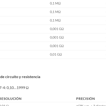
0,1 MΩ
0,1 MΩ
0,1 MΩ
0,001 GΩ
0,001 GΩ
0,001 GΩ
0,01 GΩ
de circuito y resistencia
57-4: 0,10…1999 Ω
RESOLUCIÓN
PRECISIÓN
0,01 Ω
±(2% v.m. + 3 digoto