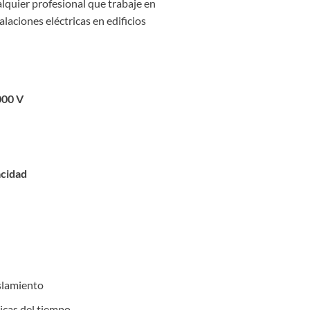
lquier profesional que trabaje en
laciones eléctricas en edificios
000 V
acidad
islamiento
ticas del tiempo