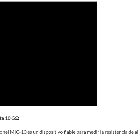
sta 10 GΩ
onel MIC-10 es un dispositivo fiable para medir la resistencia de