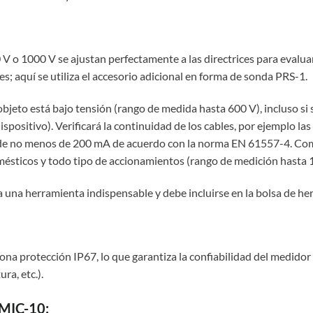
V o 1000 V se ajustan perfectamente a las directrices para evaluar 
es; aquí se utiliza el accesorio adicional en forma de sonda PRS-1.
jeto está bajo tensión (rango de medida hasta 600 V), incluso si s
spositivo). Verificará la continuidad de los cables, por ejemplo l
e de no menos de 200 mA de acuerdo con la norma EN 61557-4. Com
sticos y todo tipo de accionamientos (rango de medición hasta 1
una herramienta indispensable y debe incluirse en la bolsa de her
ona protección IP67, lo que garantiza la confiabilidad del medidor
ra, etc.).
 MIC-10: