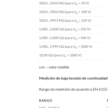
100,0…250,0 MΩ (para U
= 50 V)
n
100,0…500,0 MΩ (para U
= 100 V)
n
100,0…999,9 MΩ (para U
≥ 250 V)
n
1,000…2,000 GΩ (para U
= 250 V)
n
1,000…5,000 GΩ (para U
= 500 V)
n
1,000…9,999 GΩ (para U
= 1000 V)
n
10,00 GΩ (para U
= 1000 V)
n
v.m. – valor medido
Medición de baja tensión de continuidad 
Rango de medición de acuerdo a EN 615
RANGO
0,00…19,99 Ω