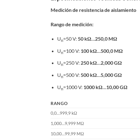
Medición de resistencia de aislamiento
Rango de medición:
U
=50 V:
50 kΩ…250,0 MΩ
n
U
=100 V:
100 kΩ…500,0 MΩ
n
U
=250 V:
250 kΩ…2,000 GΩ
n
U
=500 V:
500 kΩ…5,000 GΩ
n
U
=1000 V:
1000 kΩ…10,00 GΩ
n
RANGO
0,0…999,9 kΩ
1,000…9,999 MΩ
10,00…99,99 MΩ