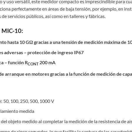
y uso versátil, este medidor compacto es imprescindible para cua
ciona perfectamente en áreas de baja tensión, por ejemplo, en insta
s de servicios públicos, así como en talleres y fábricas.
l MIC-10:
iento hasta 10 GΩ gracias a una tensión de medición máxima de 1
s adversas – protección de ingreso IP67
ca – función R
200 mA
CONT
e arranque en motores gracias a la función de medición de cap
: 50, 100, 250, 500, 1000 V
aislamiento medida
 del objeto medido al completar la medición de la resistencia de a
mpo de cinco segundos, lo que facilita la captura de las caracterís