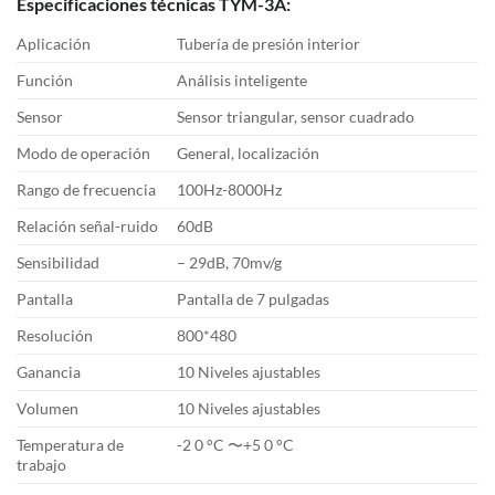
Especificaciones técnicas TYM-3A:
Aplicación
Tubería de presión interior
Función
Análisis inteligente
Sensor
Sensor triangular, sensor cuadrado
Modo de operación
General, localización
Rango de frecuencia
100Hz-8000Hz
Relación señal-ruido
60dB
Sensibilidad
– 29dB, 70mv/g
Pantalla
Pantalla de 7 pulgadas
Resolución
800*480
Ganancia
10 Niveles ajustables
Volumen
10 Niveles ajustables
Temperatura de
-2 0 °C 〜+5 0 °C
trabajo