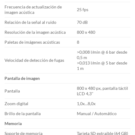
Frecuencia de actualización de
25 fps
imagen acústica
Relación de la señal al ruido
70 dB
Resolución de la imagen acústica
800 x 480
Paletas de imágenes acústicas
8
>0,008 l/min @ 6 bar desde
0,5 m
Velocidad de detección de fugas
>0,013 l/min @ 5 bar desde
1 m
Pantalla de imagen
800 x 480 px, pantalla táctil
Pantalla
LCD 4,3″
Zoom digital
1,0x…8,0x
Brillo de la pantalla
Manual / Automático
Memoria
Soporte de memoria
Tarjeta SD extraíble (64 GB)