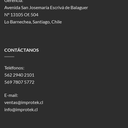
Gerencia:
Avenida San Josemaría Escrivá de Balaguer
Nº 13105 Of. 504
Lo Barnechea
, Santiago, Chile
CONTÁCTANOS
Teléfonos:
562 2940 2101
569 7807 5772
E-mail:
ventas@improtek.cl
info@improtek.cl