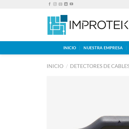
Saltar
al
contenido
INICIO
NUESTRA EMPRESA
INICIO
/
DETECTORES DE CABLES