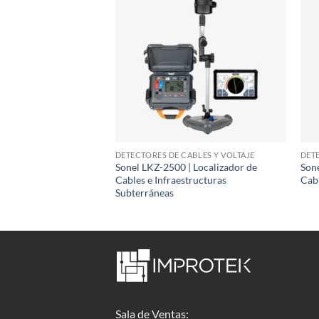
 DE INSTALACIONES
DETECTORES DE CABLES Y VOLTAJE
DETE
mprobador de Tensión
Sonel LKZ-2500 | Localizador de
Sone
D
Cables e Infraestructuras
Cab
Subterráneas
Sala de Ventas: