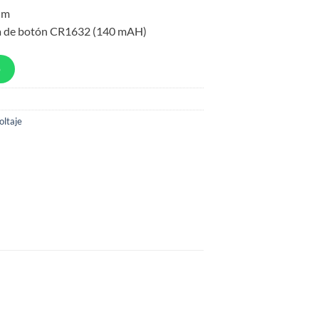
5 m
lda de botón CR1632 (140 mAH)
p
oltaje