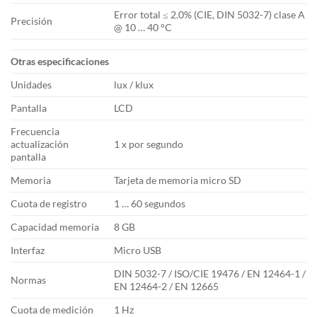
Error total ≤ 2.0% (CIE, DIN 5032-7) clase A
Precisión
@ 10 … 40 °C
Otras especificaciones
Unidades
lux / klux
Pantalla
LCD
Frecuencia
actualización
1 x por segundo
pantalla
Memoria
Tarjeta de memoria micro SD
Cuota de registro
1 … 60 segundos
Capacidad memoria
8 GB
Interfaz
Micro USB
DIN 5032-7 / ISO/CIE 19476 / EN 12464-1 /
Normas
EN 12464-2 / EN 12665
Cuota de medición
1 Hz