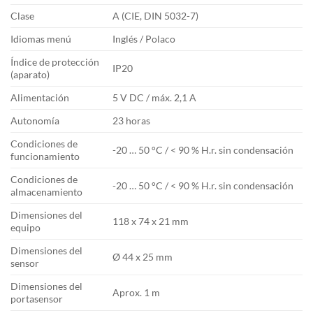
Clase
A (CIE, DIN 5032-7)
Idiomas menú
Inglés / Polaco
Índice de protección
IP20
(aparato)
Alimentación
5 V DC / máx. 2,1 A
Autonomía
23 horas
Condiciones de
-20 … 50 °C / < 90 % H.r. sin condensación
funcionamiento
Condiciones de
-20 … 50 °C / < 90 % H.r. sin condensación
almacenamiento
Dimensiones del
118 x 74 x 21 mm
equipo
Dimensiones del
Ø 44 x 25 mm
sensor
Dimensiones del
Aprox. 1 m
portasensor