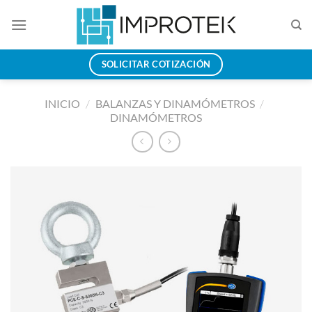
Saltar
al
contenido
SOLICITAR COTIZACIÓN
INICIO
/
BALANZAS Y DINAMÓMETROS
/
DINAMÓMETROS