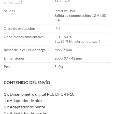
12 V / 1 A
alimentación
Salidas
Interfaz: USB
Salida de conmutación: 12 V / 50
mA
Clase de protección
IP 54
Condiciones ambientales
-10 … 50 °C
5 … 95 % H.r. sin condensación
Rosca de la célula de carga
M6 x 7 mm
Dimensiones
200 x 97 x 42 mm
Peso
540 g
CONTENIDO DEL ENVÍO
1 x Dinamómetro digital PCE DFG-N-10
1 x Adaptador de pica
1 x Adaptador de punta
1 x Adaptador de gancho