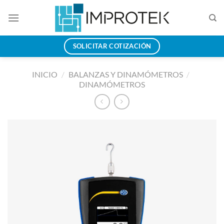
Saltar
al
contenido
SOLICITAR COTIZACIÓN
INICIO
/
BALANZAS Y DINAMÓMETROS
/
DINAMÓMETROS