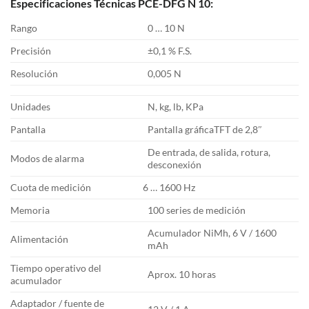
Especificaciones Técnicas PCE-DFG N 10:
Rango
0 … 10 N
Precisión
±0,1 % F.S.
Resolución
0,005 N
Unidades
N, kg, lb, KPa
Pantalla
Pantalla gráficaTFT de 2,8″
De entrada, de salida, rotura,
Modos de alarma
desconexión
Cuota de medición
6 … 1600 Hz
Memoria
100 series de medición
Acumulador NiMh, 6 V / 1600
Alimentación
mAh
Tiempo operativo del
Aprox. 10 horas
acumulador
Adaptador / fuente de