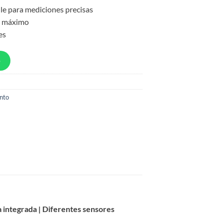
lle para mediciones precisas
go máximo
es
p
nto
 integrada | Diferentes sensores