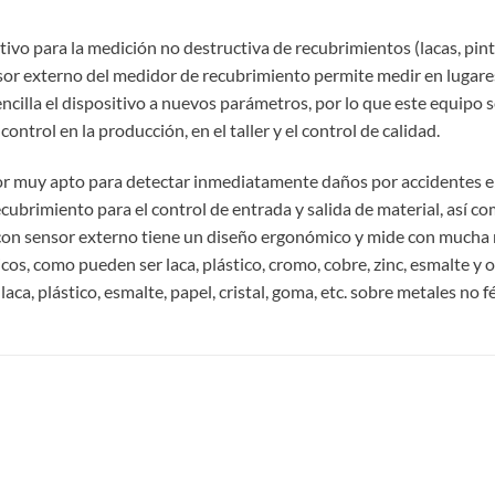
ivo para la medición no destructiva de recubrimientos (lacas, pintu
sensor externo del medidor de recubrimiento permite medir en lugare
ncilla el dispositivo a nuevos parámetros, por lo que este equipo 
ontrol en la producción, en el taller y el control de calidad.
r muy apto para detectar inmediatamente daños por accidentes en 
ecubrimiento para el control de entrada y salida de material, así 
con sensor externo tiene un diseño ergonómico y mide con mucha r
, como pueden ser laca, plástico, cromo, cobre, zinc, esmalte y otr
a, plástico, esmalte, papel, cristal, goma, etc. sobre metales no fér