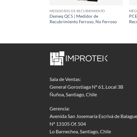
ECUBRIMIENTO
MEDIDORES DE RECUBRIMIENTO
MED
edidor de
Demeq QC5 | Medidor de
PCE
Ferroso
Recubrimiento Ferroso, No Ferroso
Rec
Sala de Ventas:
General Gorostiaga Nº 61, Local 3B
Ñuñoa, Santiago, Chile
Gerencia:
Avenida San Josemaría Escrivá de Balague
Nº 13105 Of. 504
Lo Barnechea
, Santiago, Chile