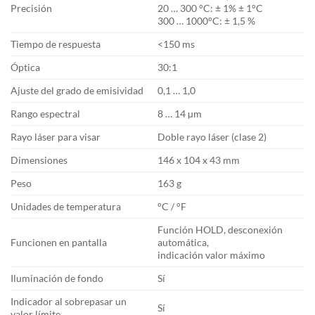
Precisión
20 … 300 °C: ± 1% ± 1°C
300 … 1000°C: ± 1,5 %
Tiempo de respuesta
<150 ms
Óptica
30:1
Ajuste del grado de emisividad
0,1 … 1,0
Rango espectral
8 … 14 µm
Rayo láser para visar
Doble rayo láser (clase 2)
Dimensiones
146 x 104 x 43 mm
Peso
163 g
Unidades de temperatura
°C / °F
Función HOLD, desconexión
Funcionen en pantalla
automática,
indicación valor máximo
Iluminación de fondo
Sí
Indicador al sobrepasar un
Sí
valor límite