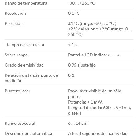
Rango de temperatura
-30 … +260 °C
Resolución
0,1 °C
Precisión
±4 °C (rango: -30 … 0 °C )
±2 % del valor o ±2 °C (rango: 0 …
260 °C)
Tiempo de respuesta
< 1 s
Sobre rango
Pantalla LCD indica: «——«
Grado de emisividad
0,95 ajuste fijo
Relación distancia-punto de
8:1
medición
Puntero láser
Rayo láser visible de un sólo
punto,
Potencia: < 1 mW,
Longitud de onda: 630 … 670 nm,
clase II
Rango espectral
6 … 14 µm
Desconexión automática
A los 8 segundos de inactividad