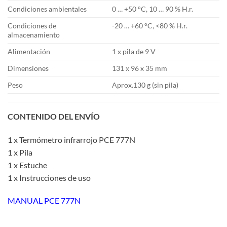
Condiciones ambientales
0 … +50 °C, 10 … 90 % H.r.
Condiciones de
-20 … +60 °C, <80 % H.r.
almacenamiento
Alimentación
1 x pila de 9 V
Dimensiones
131 x 96 x 35 mm
Peso
Aprox.130 g (sin pila)
CONTENIDO DEL ENVÍO
1 x Termómetro infrarrojo PCE 777N
1 x Pila
1 x Estuche
1 x Instrucciones de uso
MANUAL PCE 777N