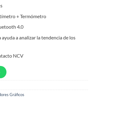
as
ltímetro + Termómetro
uetooth 4.0
ayuda a analizar la tendencia de los
ontacto NCV
p
ores Gráficos