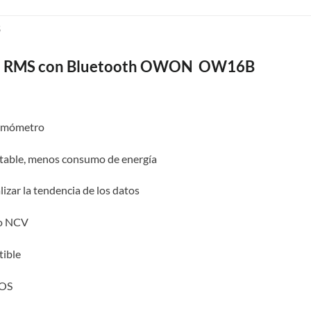
S
rue RMS con Bluetooth OWON OW16B
ermómetro
stable, menos consumo de energía
izar la tendencia de los datos
to NCV
tible
iOS