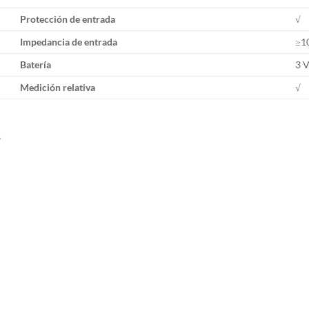
Protección de entrada
√
Impedancia de entrada
≥1
Batería
3 V
Medición relativa
√
B