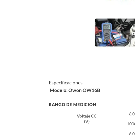
Especificaciones
Modelo: Owon
OW16
B
RANGO DE MEDICION
6.
Voltaje CC
(V)
100
6.