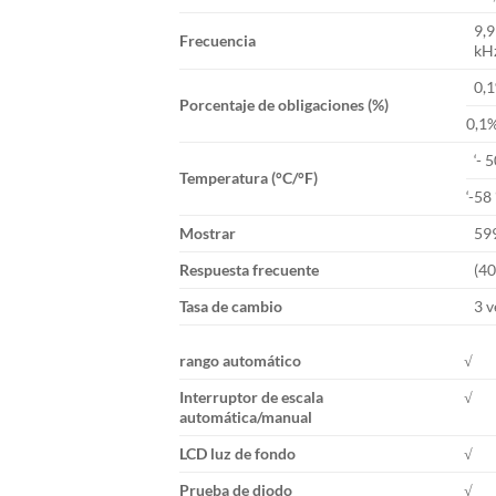
9,
Frecuencia
kH
0,
Porcentaje de obligaciones (%)
0,1
‘- 
Temperatura (°C/°F)
‘-58
Mostrar
59
Respuesta frecuente
(40
Tasa de cambio
3 v
rango automático
√
Interruptor de escala
√
automática/manual
LCD luz de fondo
√
Prueba de diodo
√