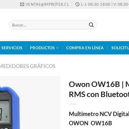
VENTAS@IMPROTEK.CL
L-J: 08:30-18:00 | V: 08:3
Buscar
por:
SERVICIOS
PRODUCTOS
COMPRA EN LÍNEA
SOLICIT
MEDIDORES GRÁFICOS
Owon OW16B | M
RMS con Bluetoo
Multímetro NCV Digita
OWON OW16B