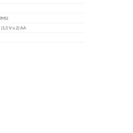
0MΩ
 (1,5 V x 2) AA