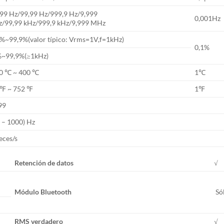
999 Hz/99,99 Hz/999,9 Hz/9,999
0,001Hz
z/99,99 kHz/999,9 kHz/9,999 MHz
1%~99,9%(valor típico: Vrms=1V,f=1kHz)
0,1%
%~99,9%(≥1kHz)
50 ℃ ~ 400 ℃
1℃
 ℉ ~ 752 ℉
1℉
99
 – 1000) Hz
eces/s
Retención de datos
√
Módulo Bluetooth
Só
RMS verdadero
√