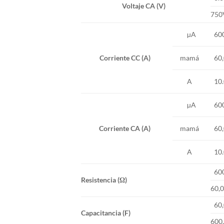
Voltaje CA (V)
750
60
µA
60
Corriente CC (A)
mamá
10
A
60
µA
60
Corriente CA (A)
mamá
10
A
60
Resistencia (Ω)
60,
60,
Capacitancia (F)
600