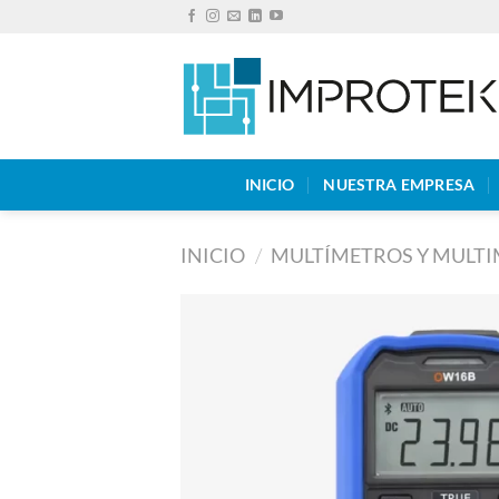
Saltar
al
contenido
INICIO
NUESTRA EMPRESA
INICIO
/
MULTÍMETROS Y MULTI