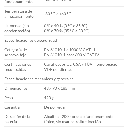
funcionamiento
Temperatura de
-30 °C a +60 °C
almacenamiento
Humedad (sin
0 % a 90 % (0 °C a 35 °C)
condensación)
0 % a 70 % (35 °C a 50 °C)
Especificaciones de seguridad
Categoría de
EN 61010-1 a 1000 V CAT III
sobrevoltaje
EN 61010-1 para 600 V CAT IV
Certificaciones
Certificados UL, CSA y TÜV; homologación
reconocidas
VDE pendiente.
Especificaciones mecánicas y generales
Dimensiones
43 x 90 x 185 mm
Peso
420 g
Garantía
De por vida
Duración de la
Alcalina ~200 horas de funcionamiento
batería
típico, sin usar retroiluminación