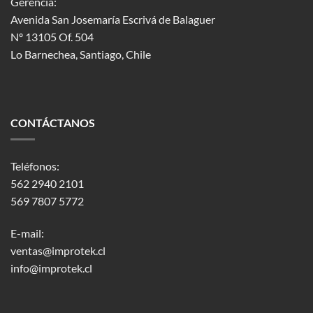
Gerencia:
Avenida San Josemaría Escrivá de Balaguer
Nº 13105 Of. 504
Lo Barnechea
, Santiago, Chile
CONTÁCTANOS
Teléfonos:
562 2940 2101
569 7807 5772
E-mail:
ventas@improtek.cl
info@improtek.cl