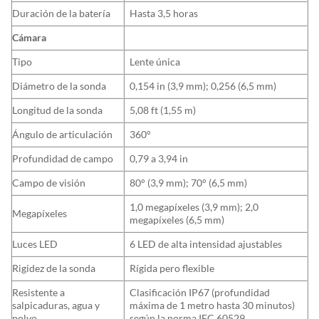
Duración de la batería
Hasta 3,5 horas
Cámara
Tipo
Lente única
Diámetro de la sonda
0,154 in (3,9 mm); 0,256 (6,5 mm)
Longitud de la sonda
5,08 ft (1,55 m)
Ángulo de articulación
360°
Profundidad de campo
0,79 a 3,94 in
Campo de visión
80° (3,9 mm); 70° (6,5 mm)
1,0 megapíxeles (3,9 mm); 2,0
Megapíxeles
megapíxeles (6,5 mm)
Luces LED
6 LED de alta intensidad ajustables
Rigidez de la sonda
Rígida pero flexible
Resistente a
Clasificación IP67 (profundidad
salpicaduras, agua y
máxima de 1 metro hasta 30 minutos)
polvo
según la norma IEC 60529