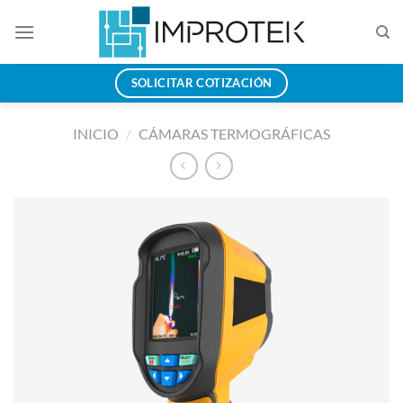
Saltar
al
contenido
SOLICITAR COTIZACIÓN
INICIO
/
CÁMARAS TERMOGRÁFICAS