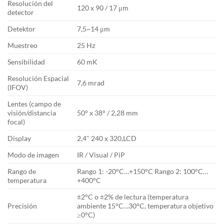
Resolución del
120 x 90 / 17 μm
detector
Detektor
7,5~14 μm
Muestreo
25 Hz
Sensibilidad
60 mK
Resolución Espacial
7,6 mrad
(IFOV)
Lentes (campo de
visión/distancia
50° x 38° / 2,28 mm
focal)
Display
2,4″ 240 x 320,LCD
Modo de imagen
IR / Visual / PiP
Rango de
Rango 1: -20°C…+150°C Rango 2: 100°C…
temperatura
+400°C
±2°C o ±2% de lectura (temperatura
Precisión
ambiente 15°C…30°C, temperatura objetivo
≥0°C)