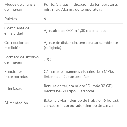
Modos de análisis
Punto. 3 áreas. Indicación de temperatura:
de imagen
min, max. Alarma de temperatura
Paletas
6
Coeficiente de
Ajustable de 0,01 a 1,00 o de la lista
emisividad
Corrección de
Ajuste de distancia, temperatura ambiente
medición
(reflejada)
Formato de archivo
JPG
de imagen
Funciones
Cámara de imágenes visuales de 5 MPix,
incorporadas
linterna LED, puntero láser
Ranura de tarjeta microSD (máx 32 GB),
Interfases
microUSB 2.0 tipo C, trípode
Batería Li-Ion (tiempo de trabajo >5 horas),
Alimentación
cargador incorporado (tiempo de carga