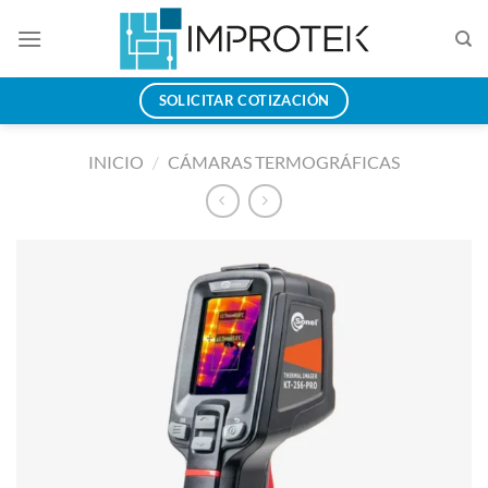
Saltar
al
contenido
SOLICITAR COTIZACIÓN
INICIO
/
CÁMARAS TERMOGRÁFICAS