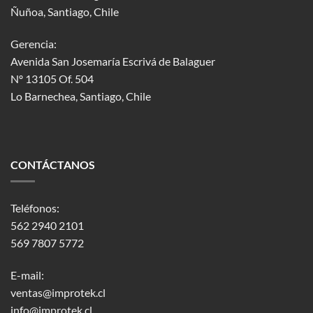
Ñuñoa, Santiago, Chile
Gerencia:
Avenida San Josemaría Escrivá de Balaguer
Nº 13105 Of. 504
Lo Barnechea
, Santiago, Chile
CONTÁCTANOS
Teléfonos:
562 2940 2101
569 7807 5772
E-mail:
ventas@improtek.cl
info@improtek.cl