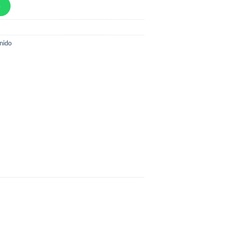
p
nido