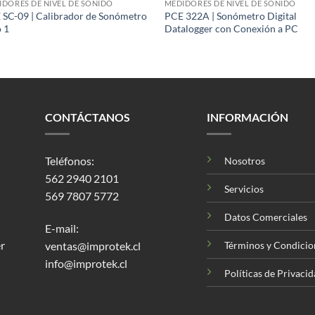
IDORES DE NIVEL DE SONIDO
MEDIDORES DE NIVEL DE SONIDO
 SC-09 | Calibrador de Sonómetro
PCE 322A | Sonómetro Digital
 1
Datalogger con Conexión a PC
CONTÁCTANOS
INFORMACIÓN
Teléfonos:
Nosotros
562 2940 2101
Servicios
569 7807 5772
Datos Comerciales
E-mail:
r
ventas@improtek.cl
Términos y Condicio
info@improtek.cl
Políticas de Privaci