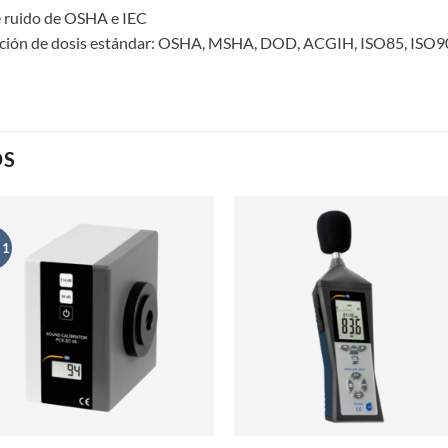
e ruido de OSHA e IEC
dición de dosis estándar: OSHA, MSHA, DOD, ACGIH, ISO85, ISO9
OS
 1