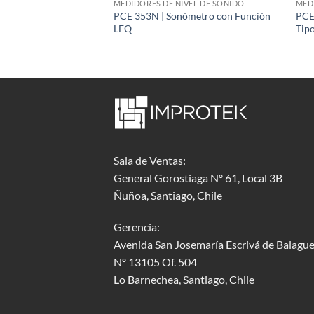
IVEL DE SONIDO
MEDIDORES DE NIVEL DE SONIDO
MED
PCE 353N | Sonómetro con Función
PCE
edidor de Sonido
LEQ
Tipo
Sala de Ventas:
General Gorostiaga Nº 61, Local 3B
Ñuñoa, Santiago, Chile
Gerencia:
Avenida San Josemaría Escrivá de Balague
Nº 13105 Of. 504
Lo Barnechea
, Santiago, Chile