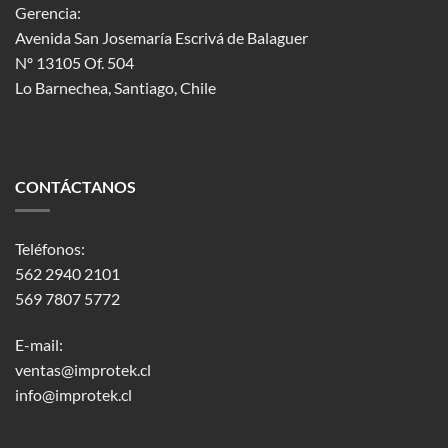
Gerencia:
Avenida San Josemaría Escrivá de Balaguer
Nº 13105 Of. 504
Lo Barnechea
, Santiago, Chile
CONTÁCTANOS
Teléfonos:
562 2940 2101
569 7807 5772
E-mail:
ventas@improtek.cl
info@improtek.cl