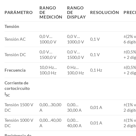
RANGO
RANGO
PARÁMETRO
DE
DE
RESOLUCIÓN
PREC
MEDICIÓN
DISPLAY
Tensión
0,0 V…
0,0 V…
±(2% v
Tensión AC
0,1 V
1000,0 V
1000,0 V
6 dígit
0,0 V…
0,0 V…
±(0,5%
Tensión DC
0,1 V
1500,0 V
1500,0 V
+ 2 díg
10,0 Hz…
0 Hz…
±(0,5%
Frecuencia
0,1 Hz
100,0 Hz
100,0 Hz
+ 2 díg
Corriente de
cortocircuito
I
SC
Tensión 1500 V
0,00…30,00
0,00…
±(1% v
0,01 A
DC
A
30,00 A
2 dígit
Tensión 1000 V
0,00…40,00
0,00…
±(1% v
0,01 A
DC
A
40,00 A
2 dígit
Resistencia de