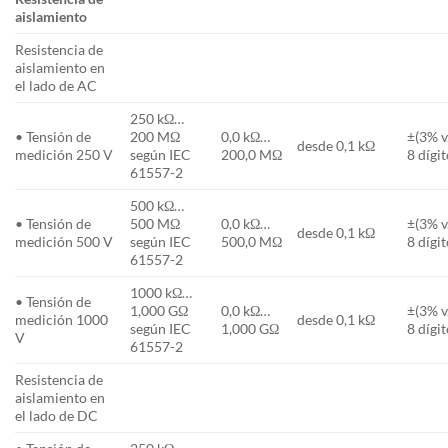
aislamiento
Resistencia de
aislamiento en
el lado de AC
250 kΩ…
• Tensión de
200 MΩ
0,0 kΩ…
±(3% v
desde 0,1 kΩ
medición 250 V
según IEC
200,0 MΩ
8 dígit
61557-2
500 kΩ…
• Tensión de
500 MΩ
0,0 kΩ…
±(3% v
desde 0,1 kΩ
medición 500 V
según IEC
500,0 MΩ
8 dígit
61557-2
1000 kΩ…
• Tensión de
1,000 GΩ
0,0 kΩ…
±(3% v
medición 1000
desde 0,1 kΩ
según IEC
1,000 GΩ
8 dígit
V
61557-2
Resistencia de
aislamiento en
el lado de DC