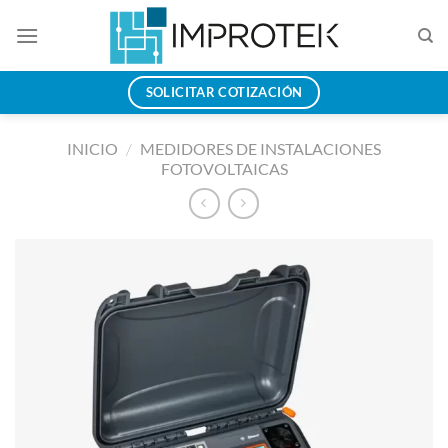
Saltar
al
contenido
SOLICITAR COTIZACIÓN
INICIO
/
MEDIDORES DE INSTALACIONES
FOTOVOLTAICAS