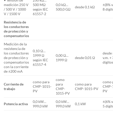
• Tensión de
250 kΩ…
medición 250 V
500 MΩ
0,0 kΩ…
±(8% v
desde 0,1 kΩ
/ 500 V / 1000
según IEC
500,0 GΩ
8 dígit
V / 1500 V
61557-2
Resistencia de
los conductores
de protección y
compensatorios
Medición de la
resistencia de
0,10 Ω…
los conductores
desde
1999 Ω
0,00 Ω…
de protección y
desde 0,01 Ω
v.m. + 
según IEC
1999 Ω
compensatorios
dígitos
61557-4
con la corriente
de ±200 mA
como
como para
como 
Corriente de
para
como para
CMP-1015-
CMP-
trabajo
CMP-
CMP-1015-PV
PV
PV
1015-PV
0,0 kW…
0,0 kW…
±(6% v
Potencia activa
0,1 kW
999,0 kW
999,0 kW
5 dígit