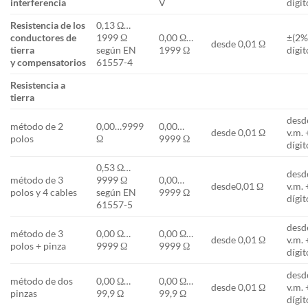
interferencia
V
dígit
Resistencia de los
0,13 Ω…
conductores de
1999 Ω
0,00 Ω…
±(2% 
desde 0,01 Ω
tierra
según EN
1999 Ω
dígit
y compensatorios
61557-4
Resistencia a
tierra
desd
método de 2
0,00…9999
0,00…
desde 0,01 Ω
v.m. 
polos
Ω
9999 Ω
dígit
0,53 Ω…
desd
método de 3
9999 Ω
0,00…
desde0,01 Ω
v.m. 
polos y 4 cables
según EN
9999 Ω
dígit
61557-5
desd
método de 3
0,00 Ω…
0,00 Ω…
desde 0,01 Ω
v.m. 
polos + pinza
9999 Ω
9999 Ω
dígit
desd
método de dos
0,00 Ω…
0,00 Ω…
desde 0,01 Ω
v.m. 
pinzas
99,9 Ω
99,9 Ω
dígit