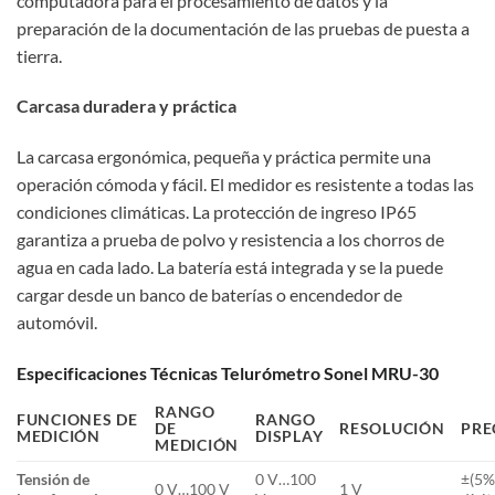
computadora para el procesamiento de datos y la
preparación de la documentación de las pruebas de puesta a
tierra.
Carcasa duradera y práctica
La carcasa ergonómica, pequeña y práctica permite una
operación cómoda y fácil. El medidor es resistente a todas las
condiciones climáticas. La protección de ingreso IP65
garantiza a prueba de polvo y resistencia a los chorros de
agua en cada lado. La batería está integrada y se la puede
cargar desde un banco de baterías o encendedor de
automóvil.
Especificaciones Técnicas Telurómetro Sonel MRU-30
RANGO
FUNCIONES DE
RANGO
DE
RESOLUCIÓN
PRE
MEDICIÓN
DISPLAY
MEDICIÓN
Tensión de
0 V…100
±(5% 
0 V…100 V
1 V