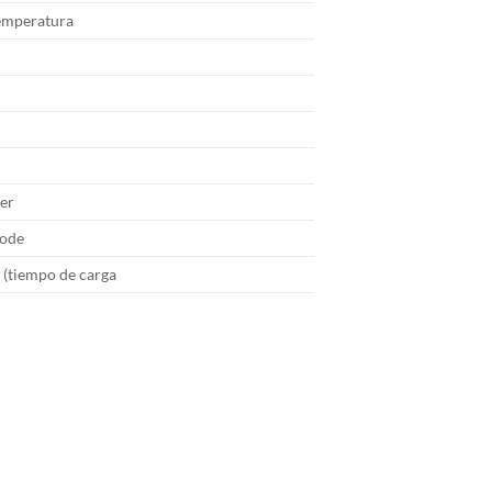
temperatura
ser
pode
o (tiempo de carga