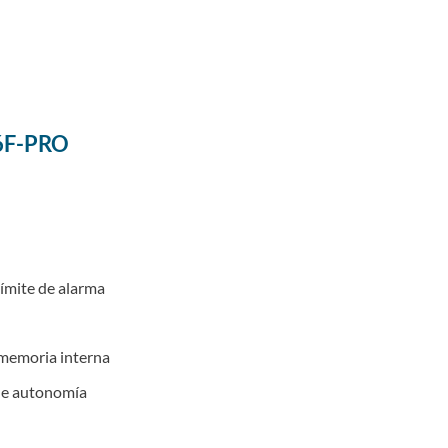
56F-PRO
límite de alarma
memoria interna
 de autonomía