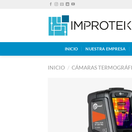
Saltar
al
contenido
INICIO
NUESTRA EMPRESA
INICIO
/
CÁMARAS TERMOGRÁF