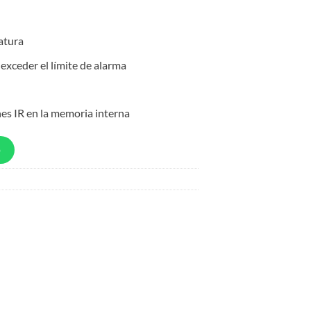
atura
exceder el límite de alarma
s IR en la memoria interna
p