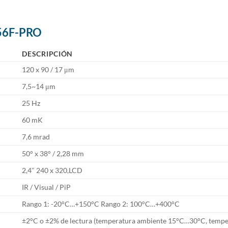
256F-PRO
DESCRIPCIÓN
120 x 90 / 17 μm
7,5~14 μm
25 Hz
60 mK
7,6 mrad
50° x 38° / 2,28 mm
2,4″ 240 x 320,LCD
IR / Visual / PiP
Rango 1: -20°C…+150°C Rango 2: 100°C…+400°C
±2°C o ±2% de lectura (temperatura ambiente 15°C…30°C, tempe