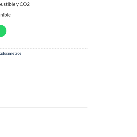
bustible y CO2
nible
p
xplosímetros