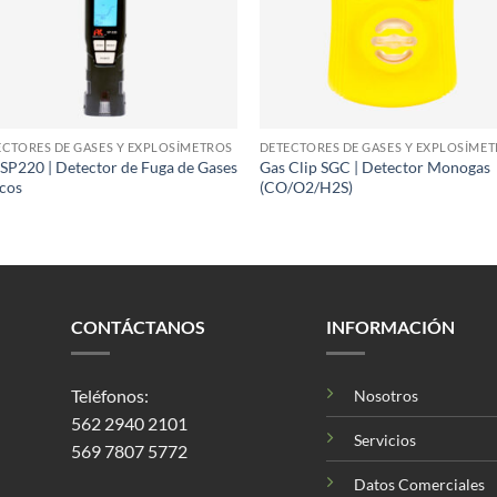
ECTORES DE GASES Y EXPLOSÍMETROS
DETECTORES DE GASES Y EXPLOSÍME
SP220 | Detector de Fuga de Gases
Gas Clip SGC | Detector Monogas
icos
(CO/O2/H2S)
CONTÁCTANOS
INFORMACIÓN
Teléfonos:
Nosotros
562 2940 2101
Servicios
569 7807 5772
Datos Comerciales