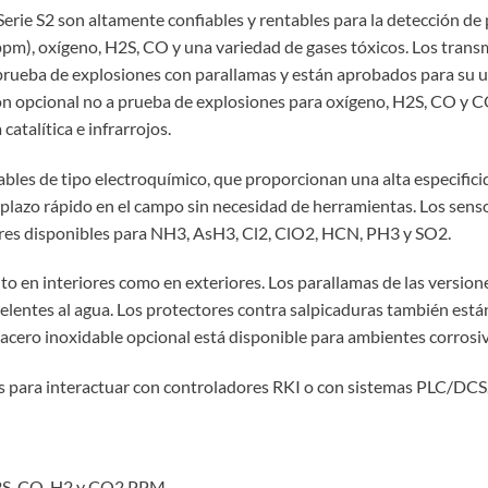
erie S2 son altamente confiables y rentables para la detección de 
 ppm), oxígeno, H2S, CO y una variedad de gases tóxicos. Los trans
eba de explosiones con parallamas y están aprobados para su uso 
ón opcional no a prueba de explosiones para oxígeno, H2S, CO y CO
catalítica e infrarrojos.
bles de tipo electroquímico, que proporcionan una alta especificid
mplazo rápido en el campo sin necesidad de herramientas. Los sens
nsores disponibles para NH3, AsH3, Cl2, ClO2, HCN, PH3 y SO2.
to en interiores como en exteriores. Los parallamas de las version
lentes al agua. Los protectores contra salpicaduras también está
cero inoxidable opcional está disponible para ambientes corrosiv
s para interactuar con controladores RKI o con sistemas PLC/DCS
 H2S, CO, H2 y CO2 PPM