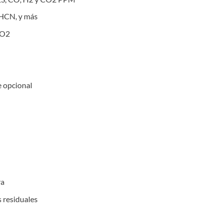
 HCN, y más
CO2
e opcional
ra
 residuales