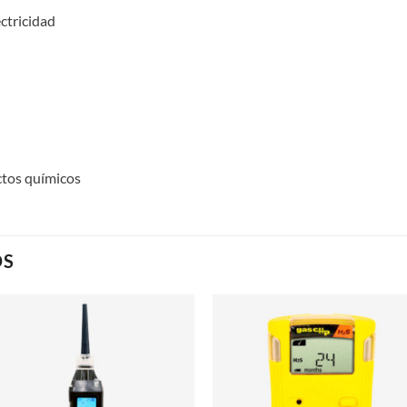
ectricidad
ctos químicos
OS