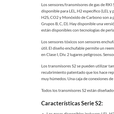
Los sensores/transmisores de gas de RKI S
disponible para LEL, H2 específico (LEL y
H2S, CO2 y Monóxido de Carbono son a pru
Grupos B, C, D). Hay disponible una versi
están disponibles con tecnologías de perla 
Los sensores tóxicos son sensores enchufa
útil. El diseño enchufable permite un ree
en Clase I, Div. 2 lugares peligrosos. Se
Los transmisores S2 se pueden utilizar tan
recubrimiento patentado que los hace repe
muy húmedos. Una caja de conexiones de a
Todos los transmisores S2 están diseñado
Características Serie S2:
Los gases disponibles incluyen: LEL,