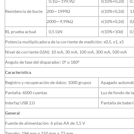
0,1Ω∽199,9Ω
±(10%+0,2d)
0
Resistencia de bucle
200∽1999Ω
±(10%+0,2d)
1
2000∽9,99kΩ
±(10%+0,2d)
0
RL prueba actual
0,5 IΔN
±(10%+10d)
0
Potencia multiplicadora de la corriente de medición: x0,5, x1, x5
Nivel de corriente (IΔN): 10 mA, 30 mA, 100 mA, 300 mA, 500 mA
Ángulo de fase del disparador: 0° o 180°
Característica
Registro y recuperación de datos: 1000 grupos
Apagado automát
Pantalla: 6000 cuentas
Luz de fondo de la
Interfaz USB 2.0
Pantalla de baterí
General
Fuente de alimentación: 6 pilas AA de 1,5 V
Tamaño: 194 mm × 150 mm × 72 mm