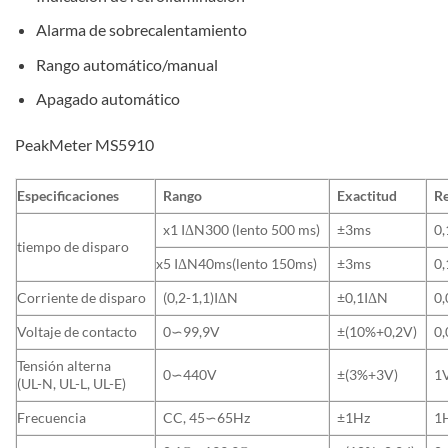
Alarma de sobrecalentamiento
Rango automático/manual
Apagado automático
PeakMeter MS5910
Especificaciones
Rango
Exactitud
Re
x1 IΔN300 (lento 500 ms)
±3ms
0,
tiempo de disparo
x5 IΔN40ms(lento 150ms)
±3ms
0,
Corriente de disparo
(0,2-1,1)IΔN
±0,1IΔN
0
Voltaje de contacto
0∽99,9V
±(10%+0,2V)
0
Tensión alterna
0∽440V
±(3%+3V)
1
(UL-N, UL-L, UL-E)
Frecuencia
CC, 45∽65Hz
±1Hz
1