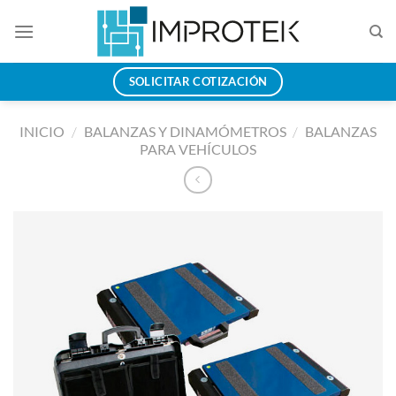
Saltar
al
contenido
SOLICITAR COTIZACIÓN
INICIO
/
BALANZAS Y DINAMÓMETROS
/
BALANZAS
PARA VEHÍCULOS