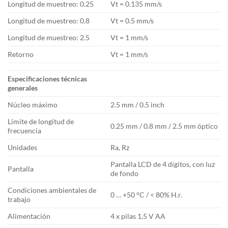
Longitud de muestreo: 0.25
Vt = 0.135 mm/s
Longitud de muestreo: 0.8
Vt = 0.5 mm/s
Longitud de muestreo: 2.5
Vt = 1 mm/s
Retorno
Vt = 1 mm/s
Especificaciones técnicas
generales
Núcleo máximo
2.5 mm / 0.5 inch
Límite de longitud de
0.25 mm / 0.8 mm / 2.5 mm óptico
frecuencia
Unidades
Ra, Rz
Pantalla LCD de 4 dígitos, con luz
Pantalla
de fondo
Condiciones ambientales de
0 … +50 °C / < 80% H.r.
trabajo
Alimentación
4 x pilas 1,5 V AA