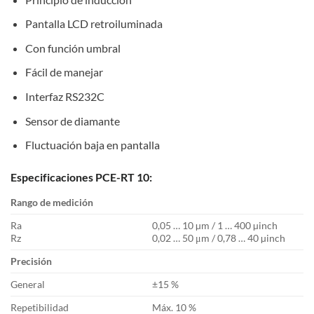
Pantalla LCD retroiluminada
Con función umbral
Fácil de manejar
Interfaz RS232C
Sensor de diamante
Fluctuación baja en pantalla
Especificaciones PCE-RT 10:
Rango de medición
Ra
0,05 … 10 µm / 1 … 400 µinch
Rz
0,02 … 50 μm / 0,78 … 40 µinch
Precisión
General
±15 %
Repetibilidad
Máx. 10 %