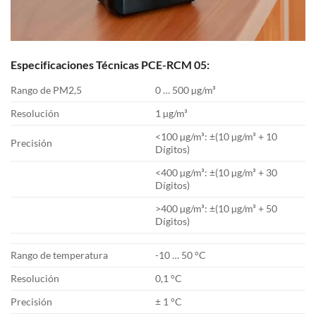
Especificaciones Técnicas PCE-RCM 05:
Rango de PM2,5
0 … 500 µg/m³
Resolución
1 µg/m³
<100 µg/m³: ±(10 µg/m³ + 10
Precisión
Dígitos)
<400 µg/m³: ±(10 µg/m³ + 30
Dígitos)
>400 µg/m³: ±(10 µg/m³ + 50
Dígitos)
Rango de temperatura
-10 … 50 °C
Resolución
0,1 °C
Precisión
± 1 °C