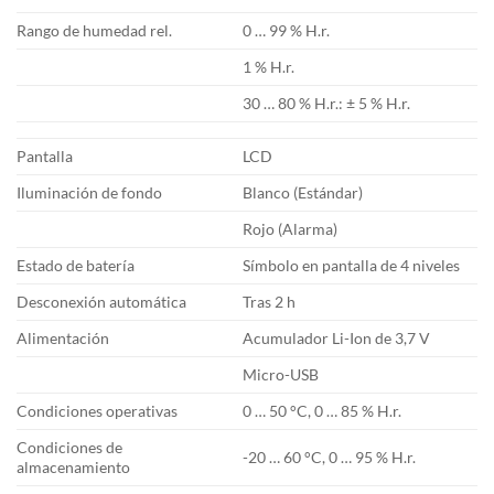
Rango de humedad rel.
0 … 99 % H.r.
1 % H.r.
30 … 80 % H.r.: ± 5 % H.r.
Pantalla
LCD
Iluminación de fondo
Blanco (Estándar)
Rojo (Alarma)
Estado de batería
Símbolo en pantalla de 4 niveles
Desconexión automática
Tras 2 h
Alimentación
Acumulador Li-Ion de 3,7 V
Micro-USB
Condiciones operativas
0 … 50 °C, 0 … 85 % H.r.
Condiciones de
-20 … 60 °C, 0 … 95 % H.r.
almacenamiento