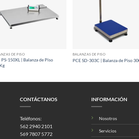
ANZAS DE PISO
BALANZAS DE PISO
 PS-150XL | Balanza de Piso
PCE SD-303C | Balanza de Piso 30
Kg
CONTÁCTANOS
INFORMACIÓN
Teléfonos:
Nosotros
562 2940 2101
Servicios
569 7807 5772