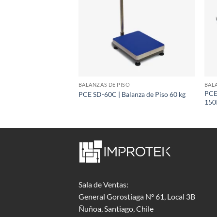
SO
BALANZAS DE PISO
BAL
PCE
Balanza de Piso 300kg
PCE SD-60C | Balanza de Piso 60 kg
150
Sala de Ventas:
General Gorostiaga Nº 61, Local 3B
Ñuñoa, Santiago, Chile