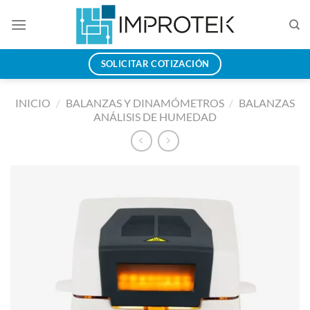
Saltar
al
contenido
SOLICITAR COTIZACIÓN
INICIO
/
BALANZAS Y DINAMÓMETROS
/
BALANZAS
ANÁLISIS DE HUMEDAD