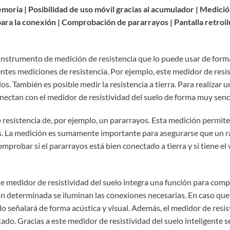
moria | Posibilidad de uso móvil gracias al acumulador |
Medició
para la conexión | Comprobación de pararrayos | Pantalla retro
n instrumento de medición de resistencia que lo puede usar de form
rentes mediciones de resistencia. Por ejemplo, este medidor de resis
os. También es posible medir la resistencia a tierra. Para realizar u
onectan con el medidor de resistividad del suelo de forma muy sencil
 resistencia de, por ejemplo, un pararrayos. Esta medición permite
 La medición es sumamente importante para asegurarse que un rayo 
probar si el pararrayos está bien conectado a tierra y si tiene el v
te medidor de resistividad del suelo integra una función para comp
ón determinada se iluminan las conexiones necesarias. En caso qu
 lo señalará de forma acústica y visual. Además, el medidor de resis
o. Gracias a este medidor de resistividad del suelo inteligente se