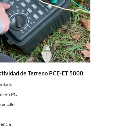
stividad de Terreno PCE-ET 5000:
umulador
ior en PC
sencillo
tencia