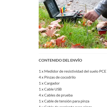
CONTENIDO DEL ENVÍO
1 x Medidor de resistividad del suelo PC
4 x Pinzas de cocodrilo
1 x Cargador
1 x Cable USB
4 x Cables de prueba
1 x Cable de tensión para pinza
1 x Cable de corriente para pinza