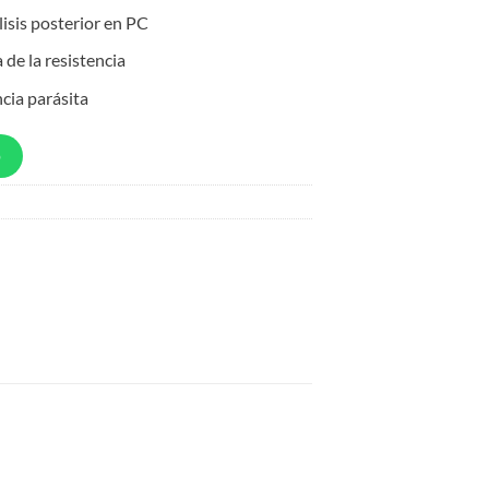
isis posterior en PC
 de la resistencia
ncia parásita
p