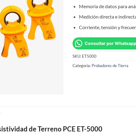
Memoria de datos para anál
Medición directa e indirecta
Corriente, tensión y frecue
Consultar por Whatsap
SKU:
ET5000
Categoría:
Probadores de Tierra
S
sistividad de Terreno PCE ET-5000