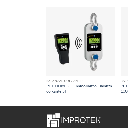
ANTES
BALANZAS COLGANTES
BAL
lanza Colgante 2T con
PCE DDM-5 | Dinamómetro, Balanza
PCE
o
colgante 5T
100