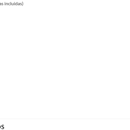
as incluidas)
OS