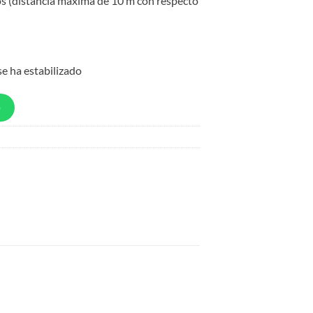
os (distancia máxima de 10 m con respecto
se ha estabilizado
p