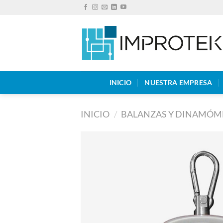
Saltar
al
contenido
INICIO
NUESTRA EMPRESA
INICIO
/
BALANZAS Y DINAMÓM