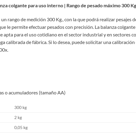
anza colgante para uso interno | Rango de pesado máximo 300 K
n rango de medición 300 Kg., con la que podrá realizar pesajes de 
 que le permite efectuar pesados con precisión. La balanza colgant
 apta para el uso cotidiano en el sector industrial y en sectores c
a calibrada de fábrica. Si lo desea, puede solicitar una calibración
00x.
rías o acumuladores (tamaño AA)
300 kg
2 kg
0,05 kg