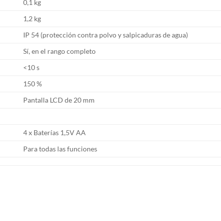
0,1 kg
1,2 kg
IP 54 (protección contra polvo y salpicaduras de agua)
Sí, en el rango completo
<10 s
150 %
Pantalla LCD de 20 mm
4 x Baterías 1,5V AA
Para todas las funciones