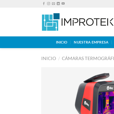
Saltar
al
contenido
INICIO
NUESTRA EMPRESA
INICIO
/
CÁMARAS TERMOGRÁF