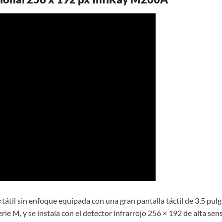
átil sin enfoque equipada con una gran pantalla táctil de 3,5 pu
rie M, y se instala con el detector infrarrojo 256 × 192 de alta sen