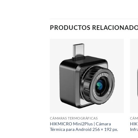
PRODUCTOS RELACIONAD
GRÁFICAS
CÁMARAS TERMOGRÁFICAS
CÁM
ro | Cámara
HIKMICRO Mini2Plus | Cámara
HIK
rtátil 256 × 192
Térmica para Android 256 × 192 px.
Infr