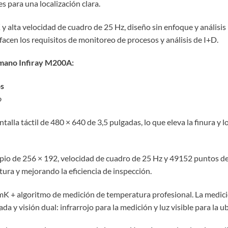
es para una localización clara.
y alta velocidad de cuadro de 25 Hz, diseño sin enfoque y anális
facen los requisitos de monitoreo de procesos y análisis de I+D.
 mano Infiray M200A:
os
o
lla táctil de 480 × 640 de 3,5 pulgadas, lo que eleva la finura y lo
ropio de 256 × 192, velocidad de cuadro de 25 Hz y 49152 puntos 
tura y mejorando la eficiencia de inspección.
0 mK + algoritmo de medición de temperatura profesional. La medic
 y visión dual: infrarrojo para la medición y luz visible para la u