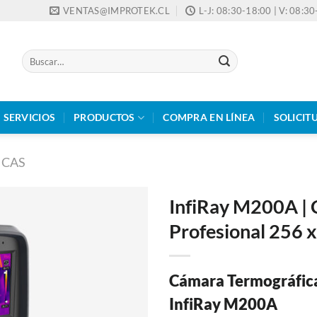
VENTAS@IMPROTEK.CL
L-J: 08:30-18:00 | V: 08:3
Buscar
por:
SERVICIOS
PRODUCTOS
COMPRA EN LÍNEA
SOLICIT
ICAS
InfiRay M200A | 
Profesional 256 
Cámara Termográfica
InfiRay M200A