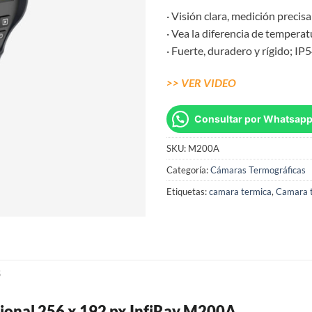
· Visión clara, medición precis
· Vea la diferencia de tempera
· Fuerte, duradero y rígido; IP
>> VER VIDEO
Consultar por Whatsap
SKU:
M200A
Categoría:
Cámaras Termográficas
Etiquetas:
camara termica
,
Camara t
S
ional 256 x 192 px InfiRay M200A