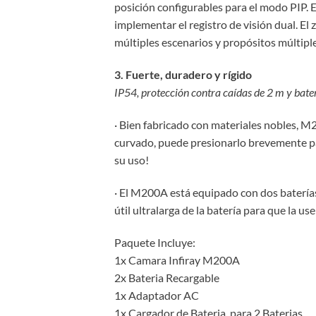
posición configurables para el modo PIP. En
implementar el registro de visión dual. El
múltiples escenarios y propósitos múltiple
3. Fuerte, duradero y rígido
IP54, protección contra caídas de 2 m y bate
· Bien fabricado con materiales nobles, M
curvado, puede presionarlo brevemente pa
su uso!
· El M200A está equipado con dos baterías 
útil ultralarga de la batería para que la us
Paquete Incluye:
1x Camara Infiray M200A
2x Bateria Recargable
1x Adaptador AC
1x Cargador de Bateria para 2 Baterias