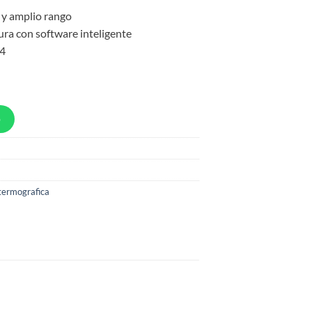
a y amplio rango
tura con software inteligente
54
p
ermografica