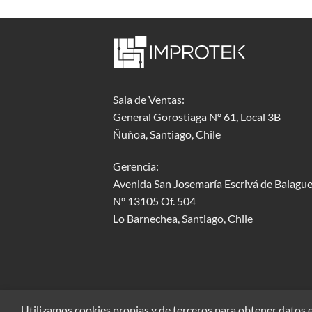
Sala de Ventas:
General Gorostiaga Nº 61, Local 3B
Ñuñoa, Santiago, Chile
Gerencia:
Avenida San Josemaría Escrivá de Balague
Nº 13105 Of. 504
Lo Barnechea
, Santiago, Chile
Utilizamos cookies propias y de terceros para obtener datos e