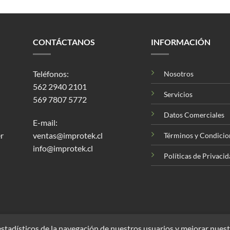
CONTÁCTANOS
INFORMACIÓN
Teléfonos:
Nosotros
562 2940 2101
Servicios
569 7807 5772
Datos Comerciales
E-mail:
r
ventas@improtek.cl
Términos y Condicio
info@improtek.cl
Políticas de Privaci
stadísticos de la navegación de nuestros usuarios y mejorar nuest