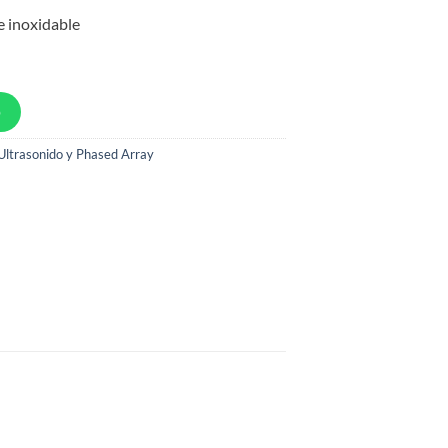
e inoxidable
p
 Ultrasonido y Phased Array