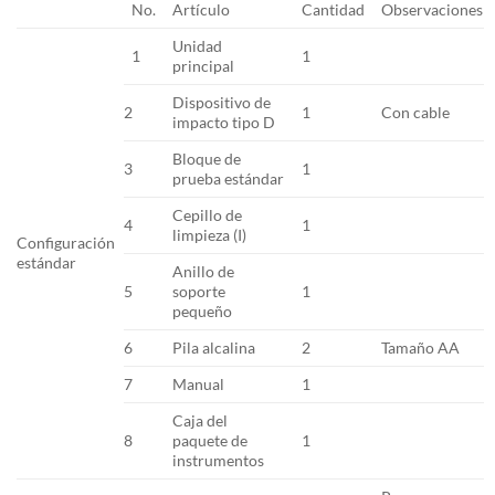
No.
Artículo
Cantidad
Observaciones
Unidad
1
1
principal
Dispositivo de
2
1
Con cable
impacto tipo D
Bloque de
3
1
prueba estándar
Cepillo de
4
1
limpieza (I)
Configuración
estándar
Anillo de
5
soporte
1
pequeño
6
Pila alcalina
2
Tamaño AA
7
Manual
1
Caja del
8
paquete de
1
instrumentos