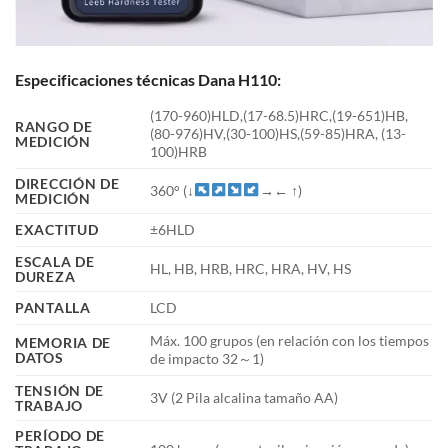
Especificaciones técnicas Dana H110:
(170-960)HLD,(17-68.5)HRC,(19-651)HB,
RANGO DE
(80-976)HV,(30-100)HS,(59-85)HRA, (13-
MEDICIÓN
100)HRB
DIRECCIÓN DE
360° (↓
→← ↑)
MEDICIÓN
EXACTITUD
±6HLD
ESCALA DE
HL, HB, HRB, HRC, HRA, HV, HS
DUREZA
PANTALLA
LCD
Máx. 100 grupos (en relación con los tiempos
MEMORIA DE
DATOS
de impacto 32～1)
TENSIÓN DE
3V (2 Pila alcalina tamaño AA)
TRABAJO
PERÍODO DE