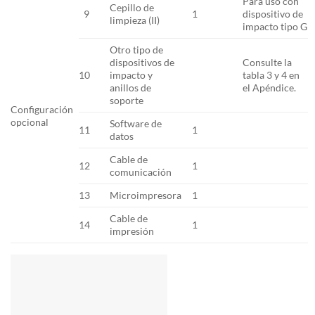
Para uso con
Cepillo de
9
1
dispositivo de
limpieza (II)
impacto tipo G
Otro tipo de
dispositivos de
Consulte la
10
impacto y
tabla 3 y 4 en
anillos de
el Apéndice.
soporte
Configuración
opcional
Software de
11
1
datos
Cable de
12
1
comunicación
13
Microimpresora
1
Cable de
14
1
impresión