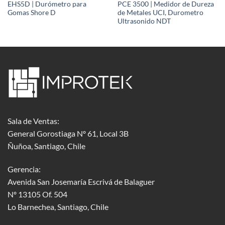
EHS5D | Durómetro para
PCE 3500 | Medidor de Dureza
Gomas Shore D
de Metales UCI, Durometro
Ultrasonido NDT
Sala de Ventas:
General Gorostiaga Nº 61, Local 3B
Ñuñoa, Santiago, Chile
Gerencia:
Avenida San Josemaría Escrivá de Balaguer
Nº 13105 Of. 504
Lo Barnechea
, Santiago, Chile