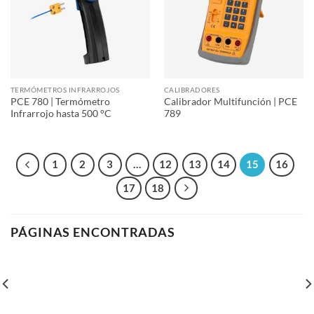
TERMÓMETROS INFRARROJOS
CALIBRADORES
PCE 780 | Termómetro
Calibrador Multifunción | PCE
Infrarrojo hasta 500 °C
789
1
2
3
…
12
13
14
15
16
17
18
PÁGINAS ENCONTRADAS